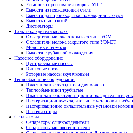
Установка прессования творога УПТ
Емкости из нержавеющей стали
Емкости для производства шоколадной глазури
Емкость с мешалкой
Дистиляторы
Танки-охладители молока
Охладители молока открытого типа УОМ
Охладители молока закрытого типа УОМЗТ
Молочные термосы
Емкости с рубашкой охлаждения
Насосное оборудование
Центробежные насосы
Винтовые насосы
Роторные насосы (кулачковые)
Теплообменное оборудование
Пластинчатые охладители для молока
Теплообменники трубчатые
Пластинчатые пастеризационно-охладительные уст
Пастеризационно-охладительные установки трубча
Пастеризационно-охладительные установки комби
Пастеризаторы
Сепараторы
Сепараторы сливкоотделители
Сепараторы молокоочистители
Сепаратор для очистки подсырной и творожной сы