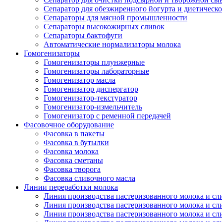
Сепаратор для обезжиренного йогурта и диетическо
Сепараторы для мясной промышленности
Сепараторы высокожирных сливок
Сепараторы бактофуги
Автоматические нормализаторы молока
Гомогенизаторы
Гомогенизаторы плунжерные
Гомогенизаторы лабораторные
Гомогенизатор масла
Гомогенизатор диспергатор
Гомогенизатор-текстуратор
Гомогенизатор-измельчитель
Гомогенизатор с ременной передачей
Фасовочное оборудование
Фасовка в пакеты
Фасовка в бутылки
Фасовка молока
Фасовка сметаны
Фасовка творога
Фасовка сливочного масла
Линии переработки молока
Линия производства пастеризованного молока и сл
Линия производства пастеризованного молока и сл
Линия производства пастеризованного молока и сл