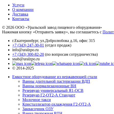
Услуги
О компании
Доставка
Контакты
© 2026 ООО «Уральский завод пищевого оборудования»
Нажимая кнопку «Отправить заявку», вы соглашаетесь с
Полит
г.Екатеринбург
,
ул.Добролюбова д.16, офис 315
+7 (343) 247-30-01
(отдел продаж)
info@uralzpo.ru
+7 (343) 300-82-20
(по вопросам сотрудничества)
snab@uralzpo.ru
© 2014-2025
Емкостное оборудование из нержавеющей стали
Ванны длительной пастеризации ВДП
Ванны нормализационные ВН
Резервуар универсальный Я1-ОСВ
Резервуар Г2-ОТ2-А Стандарт
Молочное такси
Кристаллизатор охлаждения Г2-ОТ2-А
Заквасочник ОЗУ
Ванна творожная ВТН