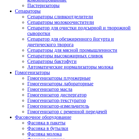
Пастеризаторы
Сепараторы
Сепараторы сливкоотделители
Сепараторы молокоочистители
Сепаратор для очистки подсырной и творожной
сыворотки
Сепаратор для обезжиренного йогурта и
диетического творога
Сепараторы для мясной промышленности
Сепараторы высокожирных сливок
Сепараторы бактофуги
Автоматические нормализаторы молока
Гомогенизаторы
Гомогенизаторы плунжерные
Гомогенизаторы лабораторные
Гомогенизатор масла
Гомогенизатор диспергатор
Гомогенизатор-текстуратор
Гомогенизатор-измельчитель
Гомогенизатор с ременной передачей
Фасовочное оборудование
Фасовка в пакеты
Фасовка в бутылки
Фасовка молока