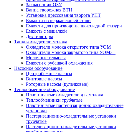
Заквасочник ОЗУ
Ванна творожная ВТН
Установка прессования творога УПТ
Емкости из нержавеющей стали
Емкости для производства шоколадной глазури
Емкость с мешалкой
Дистиляторы
Танки-охладители молока
Охладители молока открытого типа УОМ
Охладители молока закрытого типа УОМЗТ
Молочные термосы
Емкости с рубашкой охлаждения
Насосное оборудование
Центробежные насосы
Винтовые насосы
Роторные насосы (кулачковые)
Теплообменное оборудование
Пластинчатые охладители для молока
Теплообменники трубчатые
Пластинчатые пастеризационно-охладительные
установки
Пастеризационно-охладительные установки
трубчатые
Пастеризационно-охладительные установки
комбинированные