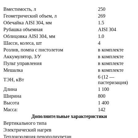
Вместимость, л
250
Геометрический объем, л
269
Обечайка AISI 304, мм
1.5
Рубашка объемная
AISI 304
Облицовка AISI 304, мм
1.0
Шасси, колеса, шт
4
Розлив, помпа с пистолетом
в комплекте
Аккумулятор, З/У
в комплекте
Пульт управления
в комплекте
Мешалка
в комплекте
6 (12 —
ТЭН, кВт
пастеризация)
Длина
1 100
Ширина
800
Высота
1 400
Масса:
142
Дополнительные характеристики
Вертикального типа
Электрический нагрев
Теплоизоляция пенополиуретан