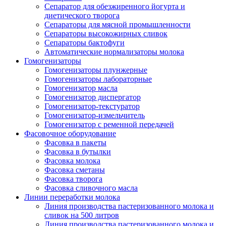
Сепаратор для обезжиренного йогурта и
диетического творога
Сепараторы для мясной промышленности
Сепараторы высокожирных сливок
Сепараторы бактофуги
Автоматические нормализаторы молока
Гомогенизаторы
Гомогенизаторы плунжерные
Гомогенизаторы лабораторные
Гомогенизатор масла
Гомогенизатор диспергатор
Гомогенизатор-текстуратор
Гомогенизатор-измельчитель
Гомогенизатор с ременной передачей
Фасовочное оборудование
Фасовка в пакеты
Фасовка в бутылки
Фасовка молока
Фасовка сметаны
Фасовка творога
Фасовка сливочного масла
Линии переработки молока
Линия производства пастеризованного молока и
сливок на 500 литров
Линия производства пастеризованного молока и