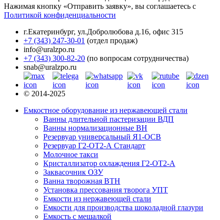
Нажимая кнопку «Отправить заявку», вы соглашаетесь с
Политикой конфиденциальности
г.Екатеринбург
,
ул.Добролюбова д.16, офис 315
+7 (343) 247-30-01
(отдел продаж)
info@uralzpo.ru
+7 (343) 300-82-20
(по вопросам сотрудничества)
snab@uralzpo.ru
© 2014-2025
Емкостное оборудование из нержавеющей стали
Ванны длительной пастеризации ВДП
Ванны нормализационные ВН
Резервуар универсальный Я1-ОСВ
Резервуар Г2-ОТ2-А Стандарт
Молочное такси
Кристаллизатор охлаждения Г2-ОТ2-А
Заквасочник ОЗУ
Ванна творожная ВТН
Установка прессования творога УПТ
Емкости из нержавеющей стали
Емкости для производства шоколадной глазури
Емкость с мешалкой