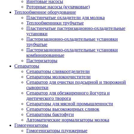
Винтовые насосы
Роторные насосы (кулачковые)
Теплообменное оборудование
Пластинчатые охладители для молока
Теплообменники трубчатые
Пластинчатые пастеризационно-охладительные
установки
Пастеризационно-охладительные установки
трубчатые
Пастеризационно-охладительные установки
комбинированные
Пастеризаторы
Сепараторы
Сепараторы сливкоотделители
Сепараторы молокоочистители
Сепаратор для очистки подсырной и творожной
сыворотки
Сепаратор для обезжиренного йогурта и
диетического творога
Сепараторы для мясной промышленности
Сепараторы высокожирных сливок
Сепараторы бактофуги
Автоматические нормализаторы молока
Гомогенизаторы
Гомогенизаторы плунжерные