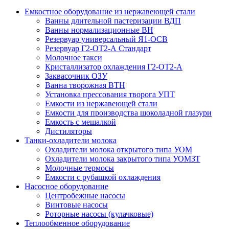
Емкостное оборудование из нержавеющей стали
Ванны длительной пастеризации ВДП
Ванны нормализационные ВН
Резервуар универсальный Я1-ОСВ
Резервуар Г2-ОТ2-А Стандарт
Молочное такси
Кристаллизатор охлаждения Г2-ОТ2-А
Заквасочник ОЗУ
Ванна творожная ВТН
Установка прессования творога УПТ
Емкости из нержавеющей стали
Емкости для производства шоколадной глазури
Емкость с мешалкой
Дистиляторы
Танки-охладители молока
Охладители молока открытого типа УОМ
Охладители молока закрытого типа УОМЗТ
Молочные термосы
Емкости с рубашкой охлаждения
Насосное оборудование
Центробежные насосы
Винтовые насосы
Роторные насосы (кулачковые)
Теплообменное оборудование