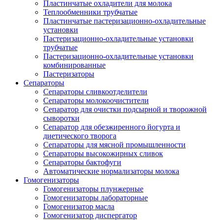
Пластинчатые охладители для молока
Теплообменники трубчатые
Пластинчатые пастеризационно-охладительные
установки
Пастеризационно-охладительные установки
трубчатые
Пастеризационно-охладительные установки
комбинированные
Пастеризаторы
Сепараторы
Сепараторы сливкоотделители
Сепараторы молокоочистители
Сепаратор для очистки подсырной и творожной
сыворотки
Сепаратор для обезжиренного йогурта и
диетического творога
Сепараторы для мясной промышленности
Сепараторы высокожирных сливок
Сепараторы бактофуги
Автоматические нормализаторы молока
Гомогенизаторы
Гомогенизаторы плунжерные
Гомогенизаторы лабораторные
Гомогенизатор масла
Гомогенизатор диспергатор