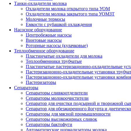
Танки-охладители молока
Охладители молока открытого типа УОМ
Охладители молока закрытого типа УОМЗТ
Молочные термосы
Емкости с рубашкой охлаждения
Насосное оборудование
Центробежные насосы
Винтовые насосы
Роторные насосы (кулачковые)
Теплообменное оборудование
Пластинчатые охладители для молока
Теплообменники трубчатые
Пластинчатые пастеризационно-охладительные уст
Пастеризационно-охладительные установки трубча
Пастеризационно-охладительные установки комби
Пастеризаторы
Сепараторы
Сепараторы сливкоотделители
Сепараторы молокоочистители
Сепаратор для очистки подсырной и творожной сы
Сепаратор для обезжиренного йогурта и диетическо
Сепараторы для мясной промышленности
Сепараторы высокожирных сливок
Сепараторы бактофуги
Автоматические нормализаторы молока