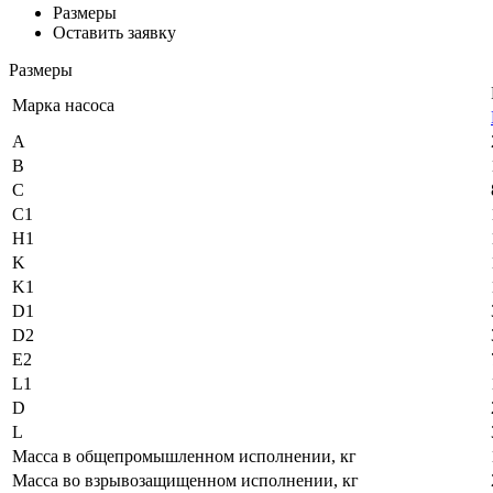
Размеры
Оставить заявку
Размеры
Марка насоса
A
B
C
C1
H1
K
K1
D1
D2
E2
L1
D
L
Масса в общепромышленном исполнении, кг
Масса во взрывозащищенном исполнении, кг