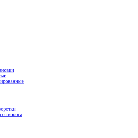
ановки
тые
нированные
воротки
го творога