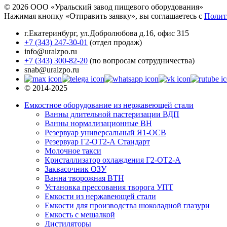
© 2026 ООО «Уральский завод пищевого оборудования»
Нажимая кнопку «Отправить заявку», вы соглашаетесь с
Полит
г.Екатеринбург
,
ул.Добролюбова д.16, офис 315
+7 (343) 247-30-01
(отдел продаж)
info@uralzpo.ru
+7 (343) 300-82-20
(по вопросам сотрудничества)
snab@uralzpo.ru
© 2014-2025
Емкостное оборудование из нержавеющей стали
Ванны длительной пастеризации ВДП
Ванны нормализационные ВН
Резервуар универсальный Я1-ОСВ
Резервуар Г2-ОТ2-А Стандарт
Молочное такси
Кристаллизатор охлаждения Г2-ОТ2-А
Заквасочник ОЗУ
Ванна творожная ВТН
Установка прессования творога УПТ
Емкости из нержавеющей стали
Емкости для производства шоколадной глазури
Емкость с мешалкой
Дистиляторы