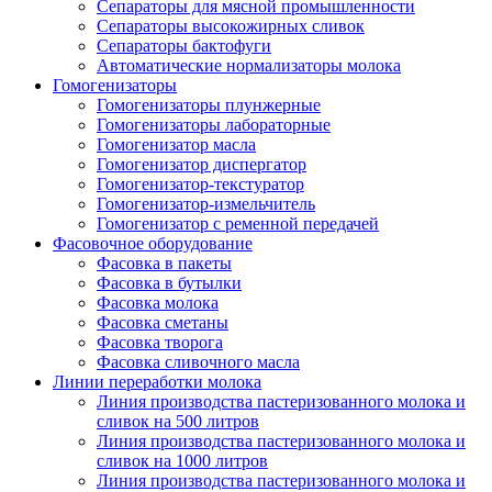
Сепараторы для мясной промышленности
Сепараторы высокожирных сливок
Сепараторы бактофуги
Автоматические нормализаторы молока
Гомогенизаторы
Гомогенизаторы плунжерные
Гомогенизаторы лабораторные
Гомогенизатор масла
Гомогенизатор диспергатор
Гомогенизатор-текстуратор
Гомогенизатор-измельчитель
Гомогенизатор с ременной передачей
Фасовочное оборудование
Фасовка в пакеты
Фасовка в бутылки
Фасовка молока
Фасовка сметаны
Фасовка творога
Фасовка сливочного масла
Линии переработки молока
Линия производства пастеризованного молока и
сливок на 500 литров
Линия производства пастеризованного молока и
сливок на 1000 литров
Линия производства пастеризованного молока и