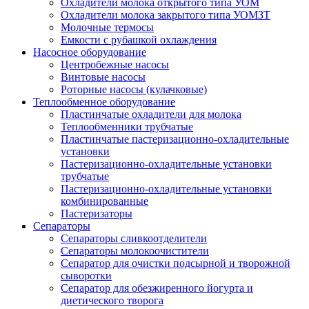
Охладители молока открытого типа УОМ
Охладители молока закрытого типа УОМЗТ
Молочные термосы
Емкости с рубашкой охлаждения
Насосное оборудование
Центробежные насосы
Винтовые насосы
Роторные насосы (кулачковые)
Теплообменное оборудование
Пластинчатые охладители для молока
Теплообменники трубчатые
Пластинчатые пастеризационно-охладительные
установки
Пастеризационно-охладительные установки
трубчатые
Пастеризационно-охладительные установки
комбинированные
Пастеризаторы
Сепараторы
Сепараторы сливкоотделители
Сепараторы молокоочистители
Сепаратор для очистки подсырной и творожной
сыворотки
Сепаратор для обезжиренного йогурта и
диетического творога