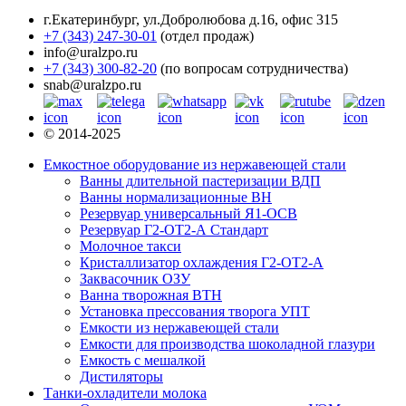
г.Екатеринбург
,
ул.Добролюбова д.16, офис 315
+7 (343) 247-30-01
(отдел продаж)
info@uralzpo.ru
+7 (343) 300-82-20
(по вопросам сотрудничества)
snab@uralzpo.ru
© 2014-2025
Емкостное оборудование из нержавеющей стали
Ванны длительной пастеризации ВДП
Ванны нормализационные ВН
Резервуар универсальный Я1-ОСВ
Резервуар Г2-ОТ2-А Стандарт
Молочное такси
Кристаллизатор охлаждения Г2-ОТ2-А
Заквасочник ОЗУ
Ванна творожная ВТН
Установка прессования творога УПТ
Емкости из нержавеющей стали
Емкости для производства шоколадной глазури
Емкость с мешалкой
Дистиляторы
Танки-охладители молока