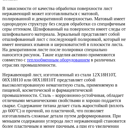
В зависимости от качества обработки поверхности лист
нержавеющий может изготавливаться с матовой,
полированной и декоративной поверхностью. Матовый имеет
однородную структуру без следов обработки со специфичным
серы оттенком. Шлифованный на поверхности имеет следы от
шлифовального материала. Зеркальный представляет собой
отшлифованный лист с последующей полировкой, который не
имеет внешних изъянов и шероховатостей в плоскости листа.
На декоративном листе после полировки специально
наносится рисунок. Такие изделия активно применяются
совместно с
теплообменным оборудованием
в различных
отраслях промышленности.
Нержавеющий лист, изготовленный из стали 12Х18Н10Т,
08Х18Н10 или 08Х18Н10Т представляет собой
высоколегированную немагнитную сталь, применяемую в
пищевой, косметической и фармацевтической
промышленности. Сталь – коррозионно-устойчивая, обладает
отличными механическими свойствами и хорошо поддается
сварке. Содержание титана делает сталь жаростойкой (вплоть
до 600°С) и прочной, но пластичной, что позволяет
изготавливать сложные детали путем деформирования. При
меньшем содержании углерода лист нержавеющий становится
более пластичным и менее прочным, а при его увеличении