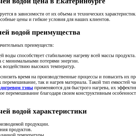
чей водой цена в Екатеринбурге
руется в зависимости от их объема и технических характеристи
собные цены и гибкие условия для наших клиентов.
чей водой преимущества
начительных преимуществ:
й воды способствует стабильному нагреву всей массы продукта.
а с минимальными потерями энергии.
 к воздействию высоких температур.
 снизить время на производственные процессы и повысить их п
к перемешивание, так и нагрев материала. Такой тип емкостей ч
одогревом тэны
применяются для быстрого нагрева, их эффекти
ое перемешивание благодаря своим конструктивным особенностя
чей водой характеристики
роизводимой продукции.
ния продуктов.
аданной температуры.