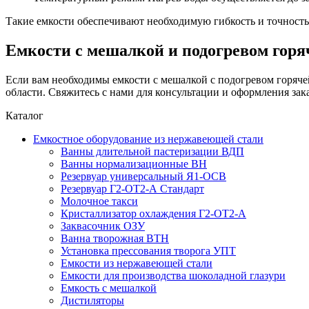
Такие емкости обеспечивают необходимую гибкость и точность 
Емкости с мешалкой и подогревом горя
Если вам необходимы емкости с мешалкой с подогревом горячей
области. Свяжитесь с нами для консультации и оформления зака
Каталог
Емкостное оборудование из нержавеющей стали
Ванны длительной пастеризации ВДП
Ванны нормализационные ВН
Резервуар универсальный Я1-ОСВ
Резервуар Г2-ОТ2-А Стандарт
Молочное такси
Кристаллизатор охлаждения Г2-ОТ2-А
Заквасочник ОЗУ
Ванна творожная ВТН
Установка прессования творога УПТ
Емкости из нержавеющей стали
Емкости для производства шоколадной глазури
Емкость с мешалкой
Дистиляторы