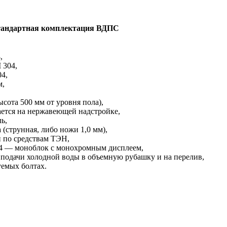
андартная комплектация ВДПС
,
 304,
4,
м,
сота 500 мм от уровня пола),
ается на нержавеющей надстройке,
ь,
 (струнная, либо ножи 1,0 мм),
 по средствам ТЭН,
04 — моноблок с монохромным дисплеем,
подачи холодной воды в объемную рубашку и на перелив,
уемых болтах.