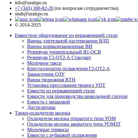
info@uralzpo.ru
+7 (343) 300-82-20
(по вопросам сотрудничества)
snab@uralzpo.ru
© 2014-2025
Емкостное оборудование из нержавеющей стали
Ванны длительной пастеризации ВДП
Ванны нормализационные ВН
Резервуар универсальный Я1-ОСВ
Резервуар Г2-ОТ2-А Стандарт
Молочное такси
Кристаллизатор охлаждения Г2-ОТ2-А
Заквасочник ОЗУ
Ванна творожная ВТН
Установка прессования творога УПТ
Емкости из нержавеющей стали
Емкости для производства шоколадной глазури
Емкость с мешалкой
Дистиляторы
Танки-охладители молока
Охладители молока открытого типа УОМ
Охладители молока закрытого типа УОМЗТ
Молочные термосы
Емкости с рубашкой охлаждения