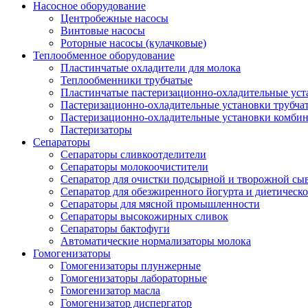
Насосное оборудование
Центробежные насосы
Винтовые насосы
Роторные насосы (кулачковые)
Теплообменное оборудование
Пластинчатые охладители для молока
Теплообменники трубчатые
Пластинчатые пастеризационно-охладительные уст
Пастеризационно-охладительные установки трубча
Пастеризационно-охладительные установки комби
Пастеризаторы
Сепараторы
Сепараторы сливкоотделители
Сепараторы молокоочистители
Сепаратор для очистки подсырной и творожной сы
Сепаратор для обезжиренного йогурта и диетическо
Сепараторы для мясной промышленности
Сепараторы высокожирных сливок
Сепараторы бактофуги
Автоматические нормализаторы молока
Гомогенизаторы
Гомогенизаторы плунжерные
Гомогенизаторы лабораторные
Гомогенизатор масла
Гомогенизатор диспергатор