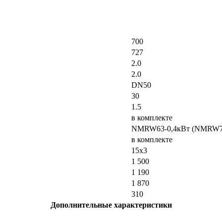
700
727
2.0
2.0
DN50
30
1.5
в комплекте
NMRW63-0,4кВт (NMRW75
в комплекте
15х3
1 500
1 190
1 870
310
Дополнительные характеристики