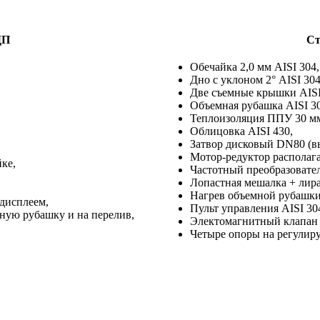
ДП
Ст
Обечайка 2,0 мм AISI 304,
Дно с уклоном 2° AISI 304
Две съемные крышки AISI
Объемная рубашка AISI 30
Теплоизоляция ППУ 30 м
Облицовка AISI 430,
Затвор дисковый DN80 (вы
Мотор-редуктор располаг
ке,
Частотный преобразовател
Лопастная мешалка + лира
Нагрев объемной рубашки
дисплеем,
Пульт управления AISI 3
ную рубашку и на перелив,
Электомагнитный клапан 
Четыре опоры на регулир