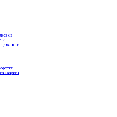
ановки
тые
нированные
воротки
го творога