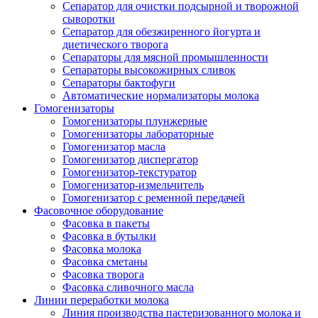
Сепаратор для очистки подсырной и творожной
сыворотки
Сепаратор для обезжиренного йогурта и
диетического творога
Сепараторы для мясной промышленности
Сепараторы высокожирных сливок
Сепараторы бактофуги
Автоматические нормализаторы молока
Гомогенизаторы
Гомогенизаторы плунжерные
Гомогенизаторы лабораторные
Гомогенизатор масла
Гомогенизатор диспергатор
Гомогенизатор-текстуратор
Гомогенизатор-измельчитель
Гомогенизатор с ременной передачей
Фасовочное оборудование
Фасовка в пакеты
Фасовка в бутылки
Фасовка молока
Фасовка сметаны
Фасовка творога
Фасовка сливочного масла
Линии переработки молока
Линия производства пастеризованного молока и