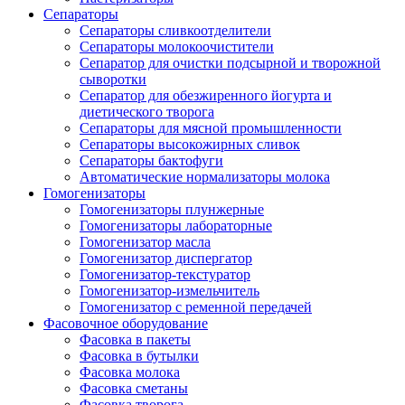
Сепараторы
Сепараторы сливкоотделители
Сепараторы молокоочистители
Сепаратор для очистки подсырной и творожной
сыворотки
Сепаратор для обезжиренного йогурта и
диетического творога
Сепараторы для мясной промышленности
Сепараторы высокожирных сливок
Сепараторы бактофуги
Автоматические нормализаторы молока
Гомогенизаторы
Гомогенизаторы плунжерные
Гомогенизаторы лабораторные
Гомогенизатор масла
Гомогенизатор диспергатор
Гомогенизатор-текстуратор
Гомогенизатор-измельчитель
Гомогенизатор с ременной передачей
Фасовочное оборудование
Фасовка в пакеты
Фасовка в бутылки
Фасовка молока
Фасовка сметаны
Фасовка творога