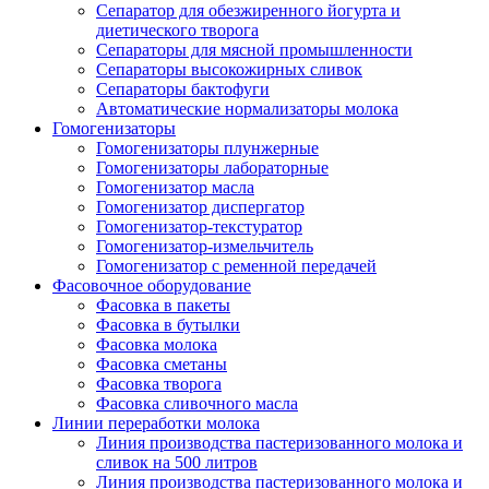
Сепаратор для обезжиренного йогурта и
диетического творога
Сепараторы для мясной промышленности
Сепараторы высокожирных сливок
Сепараторы бактофуги
Автоматические нормализаторы молока
Гомогенизаторы
Гомогенизаторы плунжерные
Гомогенизаторы лабораторные
Гомогенизатор масла
Гомогенизатор диспергатор
Гомогенизатор-текстуратор
Гомогенизатор-измельчитель
Гомогенизатор с ременной передачей
Фасовочное оборудование
Фасовка в пакеты
Фасовка в бутылки
Фасовка молока
Фасовка сметаны
Фасовка творога
Фасовка сливочного масла
Линии переработки молока
Линия производства пастеризованного молока и
сливок на 500 литров
Линия производства пастеризованного молока и