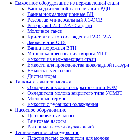
Емкостное оборудование из нержавеющей стали
Ванны длительной пастеризации ВДП
Ванны нормализационные ВН
Резервуар универсальный Я1-ОСВ
Резервуар Г2-ОТ2-А Стандарт
Молочное такси
Кристаллизатор охлаждения Г2-ОТ2-А
Заквасочник ОЗУ
Ванна творожная ВТН
Установка прессования творога УПТ
Емкости из нержавеющей стали
Емкости для производства шоколадной глазури
Емкость с мешалкой
Дистиляторы
Танки-охладители молока
Охладители молока открытого типа УОМ
Охладители молока закрытого типа УОМЗТ
Молочные термосы
Емкости с рубашкой охлаждения
Насосное оборудование
Центробежные насосы
Винтовые насосы
Роторные насосы (кулачковые)
Теплообменное оборудование
Пластинчатые охладители для молока