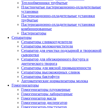
Теплообменники трубчатые
Пластинчатые пастеризационно-охладительные
установки
Пастеризационно-охладительные установки
трубчатые
Пастеризационно-охладительные установки
комбинированные
Пастеризаторы
Сепараторы
Сепараторы сливкоотделители
Сепараторы молокоочистители
Сепаратор для очистки подсырной и творожной
сыворотки
Сепаратор для обезжиренного йогурта и
диетического творога
Сепараторы для мясной промышленности
Сепараторы высокожирных сливок
Сепараторы бактофуги
Автоматические нормализаторы молока
Гомогенизаторы
Гомогенизаторы плунжерные
Гомогенизаторы лабораторные
Гомогенизатор масла
Гомогенизатор диспергатор
Гомогенизатор-текстуратор