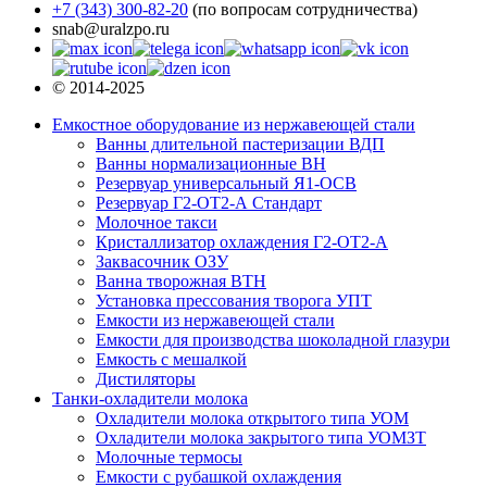
+7 (343) 300-82-20
(по вопросам сотрудничества)
snab@uralzpo.ru
© 2014-2025
Емкостное оборудование из нержавеющей стали
Ванны длительной пастеризации ВДП
Ванны нормализационные ВН
Резервуар универсальный Я1-ОСВ
Резервуар Г2-ОТ2-А Стандарт
Молочное такси
Кристаллизатор охлаждения Г2-ОТ2-А
Заквасочник ОЗУ
Ванна творожная ВТН
Установка прессования творога УПТ
Емкости из нержавеющей стали
Емкости для производства шоколадной глазури
Емкость с мешалкой
Дистиляторы
Танки-охладители молока
Охладители молока открытого типа УОМ
Охладители молока закрытого типа УОМЗТ
Молочные термосы
Емкости с рубашкой охлаждения