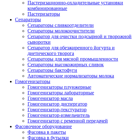
Пастеризационно-охладительные установки
комбинированные
Пастеризаторы
Сепараторы
Сепараторы сливкоотделители
Сепараторы молокоочистители
Сепаратор для очистки подсырной и творожной
сыворотки
Сепаратор для обезжиренного йогурта и
диетического творога
Сепараторы для мясной промышленности
Сепараторы высокожирных сливок
Сепараторы бактофуги
Автоматические нормализаторы молока
Гомогенизаторы
Гомогенизаторы плунжерные
Гомогенизаторы лабораторные
Гомогенизатор масла
Гомогенизатор диспергатор
Гомогенизатор-текстуратор
Гомогенизатор-измельчитель
Гомогенизатор с ременной передачей
Фасовочное оборудование
Фасовка в пакеты
Фасовка в бутылки