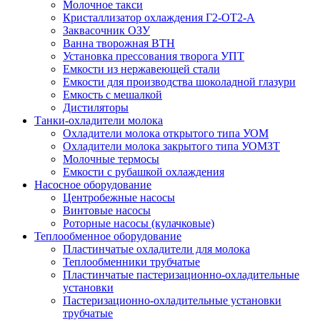
Молочное такси
Кристаллизатор охлаждения Г2-ОТ2-А
Заквасочник ОЗУ
Ванна творожная ВТН
Установка прессования творога УПТ
Емкости из нержавеющей стали
Емкости для производства шоколадной глазури
Емкость с мешалкой
Дистиляторы
Танки-охладители молока
Охладители молока открытого типа УОМ
Охладители молока закрытого типа УОМЗТ
Молочные термосы
Емкости с рубашкой охлаждения
Насосное оборудование
Центробежные насосы
Винтовые насосы
Роторные насосы (кулачковые)
Теплообменное оборудование
Пластинчатые охладители для молока
Теплообменники трубчатые
Пластинчатые пастеризационно-охладительные
установки
Пастеризационно-охладительные установки
трубчатые