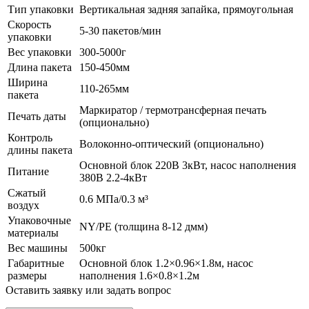
Тип упаковки
Вертикальная задняя запайка, прямоугольная
Скорость
5-30 пакетов/мин
упаковки
Вес упаковки
300-5000г
Длина пакета
150-450мм
Ширина
110-265мм
пакета
Маркиратор / термотрансферная печать
Печать даты
(опционально)
Контроль
Волоконно-оптический (опционально)
длины пакета
Основной блок 220В 3кВт, насос наполнения
Питание
380В 2.2-4кВт
Сжатый
0.6 МПа/0.3 м³
воздух
Упаковочные
NY/PE (толщина 8-12 дмм)
материалы
Вес машины
500кг
Габаритные
Основной блок 1.2×0.96×1.8м, насос
размеры
наполнения 1.6×0.8×1.2м
Оставить заявку или задать вопрос