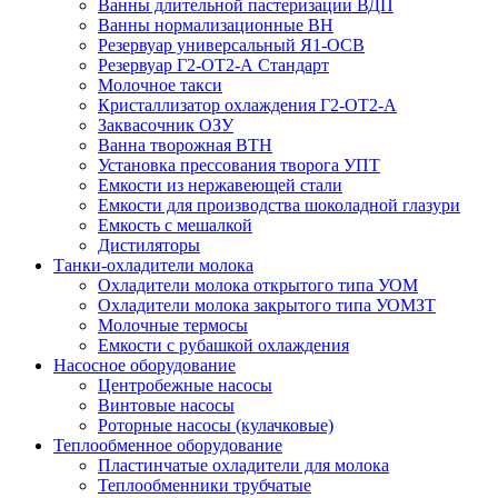
Ванны длительной пастеризации ВДП
Ванны нормализационные ВН
Резервуар универсальный Я1-ОСВ
Резервуар Г2-ОТ2-А Стандарт
Молочное такси
Кристаллизатор охлаждения Г2-ОТ2-А
Заквасочник ОЗУ
Ванна творожная ВТН
Установка прессования творога УПТ
Емкости из нержавеющей стали
Емкости для производства шоколадной глазури
Емкость с мешалкой
Дистиляторы
Танки-охладители молока
Охладители молока открытого типа УОМ
Охладители молока закрытого типа УОМЗТ
Молочные термосы
Емкости с рубашкой охлаждения
Насосное оборудование
Центробежные насосы
Винтовые насосы
Роторные насосы (кулачковые)
Теплообменное оборудование
Пластинчатые охладители для молока
Теплообменники трубчатые