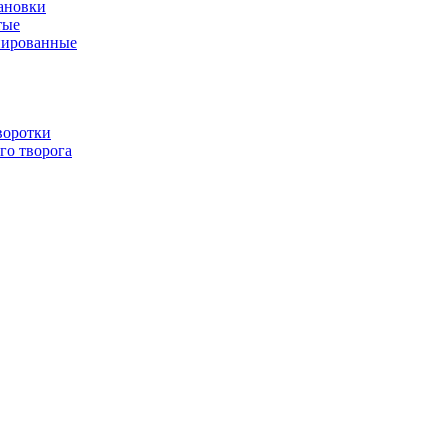
ановки
тые
нированные
воротки
го творога