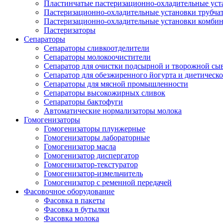
Пластинчатые пастеризационно-охладительные уст
Пастеризационно-охладительные установки трубча
Пастеризационно-охладительные установки комби
Пастеризаторы
Сепараторы
Сепараторы сливкоотделители
Сепараторы молокоочистители
Сепаратор для очистки подсырной и творожной сы
Сепаратор для обезжиренного йогурта и диетическо
Сепараторы для мясной промышленности
Сепараторы высокожирных сливок
Сепараторы бактофуги
Автоматические нормализаторы молока
Гомогенизаторы
Гомогенизаторы плунжерные
Гомогенизаторы лабораторные
Гомогенизатор масла
Гомогенизатор диспергатор
Гомогенизатор-текстуратор
Гомогенизатор-измельчитель
Гомогенизатор с ременной передачей
Фасовочное оборудование
Фасовка в пакеты
Фасовка в бутылки
Фасовка молока