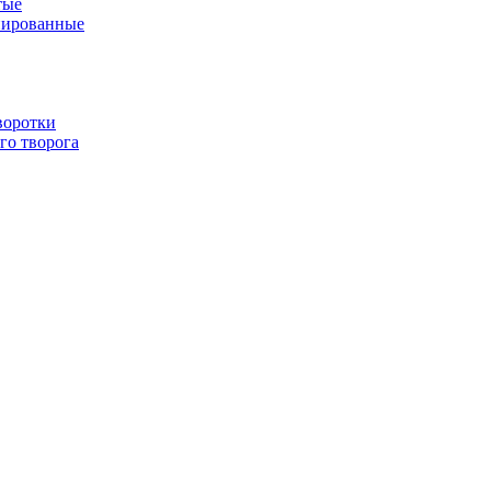
тые
нированные
воротки
го творога