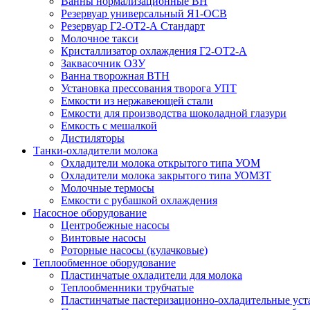
Ванны нормализационные ВН
Резервуар универсальный Я1-ОСВ
Резервуар Г2-ОТ2-А Стандарт
Молочное такси
Кристаллизатор охлаждения Г2-ОТ2-А
Заквасочник ОЗУ
Ванна творожная ВТН
Установка прессования творога УПТ
Емкости из нержавеющей стали
Емкости для производства шоколадной глазури
Емкость с мешалкой
Дистиляторы
Танки-охладители молока
Охладители молока открытого типа УОМ
Охладители молока закрытого типа УОМЗТ
Молочные термосы
Емкости с рубашкой охлаждения
Насосное оборудование
Центробежные насосы
Винтовые насосы
Роторные насосы (кулачковые)
Теплообменное оборудование
Пластинчатые охладители для молока
Теплообменники трубчатые
Пластинчатые пастеризационно-охладительные уст