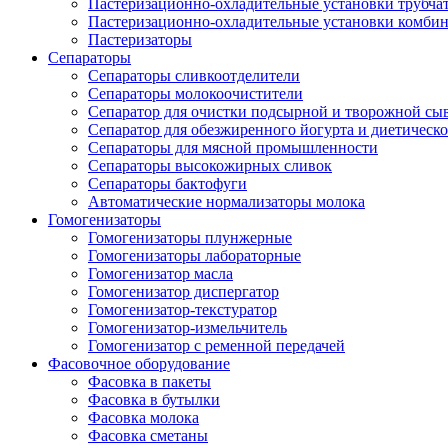
Пастеризационно-охладительные установки трубча
Пастеризационно-охладительные установки комби
Пастеризаторы
Сепараторы
Сепараторы сливкоотделители
Сепараторы молокоочистители
Сепаратор для очистки подсырной и творожной сы
Сепаратор для обезжиренного йогурта и диетическо
Сепараторы для мясной промышленности
Сепараторы высокожирных сливок
Сепараторы бактофуги
Автоматические нормализаторы молока
Гомогенизаторы
Гомогенизаторы плунжерные
Гомогенизаторы лабораторные
Гомогенизатор масла
Гомогенизатор диспергатор
Гомогенизатор-текстуратор
Гомогенизатор-измельчитель
Гомогенизатор с ременной передачей
Фасовочное оборудование
Фасовка в пакеты
Фасовка в бутылки
Фасовка молока
Фасовка сметаны