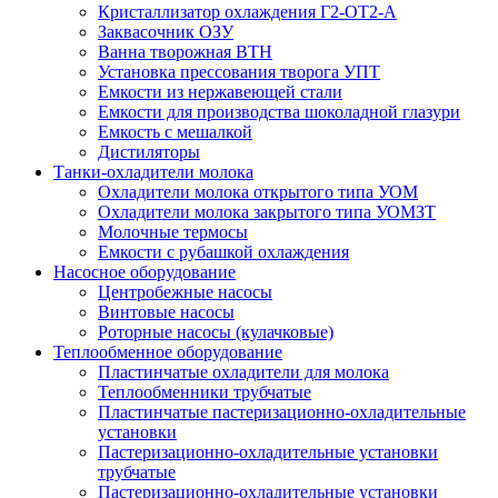
Кристаллизатор охлаждения Г2-ОТ2-А
Заквасочник ОЗУ
Ванна творожная ВТН
Установка прессования творога УПТ
Емкости из нержавеющей стали
Емкости для производства шоколадной глазури
Емкость с мешалкой
Дистиляторы
Танки-охладители молока
Охладители молока открытого типа УОМ
Охладители молока закрытого типа УОМЗТ
Молочные термосы
Емкости с рубашкой охлаждения
Насосное оборудование
Центробежные насосы
Винтовые насосы
Роторные насосы (кулачковые)
Теплообменное оборудование
Пластинчатые охладители для молока
Теплообменники трубчатые
Пластинчатые пастеризационно-охладительные
установки
Пастеризационно-охладительные установки
трубчатые
Пастеризационно-охладительные установки