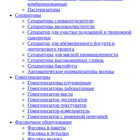
комбинированные
Пастеризаторы
Сепараторы
Сепараторы сливкоотделители
Сепараторы молокоочистители
Сепаратор для очистки подсырной и творожной
сыворотки
Сепаратор для обезжиренного йогурта и
диетического творога
Сепараторы для мясной промышленности
Сепараторы высокожирных сливок
Сепараторы бактофуги
Автоматические нормализаторы молока
Гомогенизаторы
Гомогенизаторы плунжерные
Гомогенизаторы лабораторные
Гомогенизатор масла
Гомогенизатор диспергатор
Гомогенизатор-текстуратор
Гомогенизатор-измельчитель
Гомогенизатор с ременной передачей
Фасовочное оборудование
Фасовка в пакеты
Фасовка в бутылки
Фасовка молока