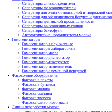
Сепараторы сливкоотделители
Сепараторы молокоочистители
Сепаратор для очистки подсырной и творожной сы
Сепаратор для обезжиренного йогурта и диетическо
Сепараторы для мясной промышленности
Сепараторы высокожирных сливок
Сепараторы бактофуги
Автоматические нормализаторы молока
Гомогенизаторы
Гомогенизаторы плунжерные
Гомогенизаторы лабораторные
Гомогенизатор масла
Гомогенизатор диспергатор
Гомогенизатор-текстуратор
Гомогенизатор-измельчитель
Гомогенизатор с ременной передачей
Фасовочное оборудование
Фасовка в пакеты
Фасовка в бутылки
Фасовка молока
Фасовка сметаны
Фасовка творога
Фасовка сливочного масла
Линии переработки молока
Линия производства пастеризованного молока и сл