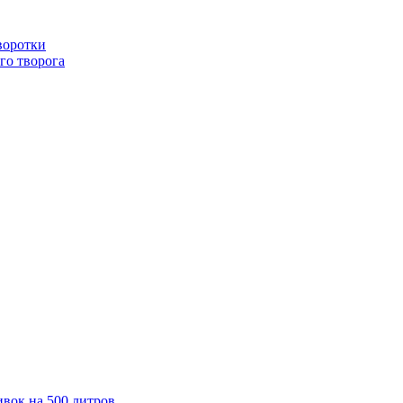
воротки
го творога
ивок на 500 литров