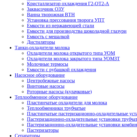
Кристаллизатор охлаждения Г2-ОТ2-А
Заквасочник ОЗУ
Ванна творожная ВТН
Установка прессования творога УПТ
Емкости из нержавеющей стали
Емкости для производства шоколадной глазури
Емкость с мешалкой
Дистиляторы
Танки-охладители молока
Охладители молока открытого типа УОМ
Охладители молока закрытого типа УОМЗТ
Молочные термосы
Емкости с рубашкой охлаждения
Насосное оборудование
Центробежные насосы
Винтовые насосы
Роторные насосы (кулачковые)
Теплообменное оборудование
Пластинчатые охладители для молока
Теплообменники трубчатые
Пластинчатые пастеризационно-охладительные уст
Пастеризационно-охладительные установки трубча
Пастеризационно-охладительные установки комби
Пастеризаторы
Сепараторы