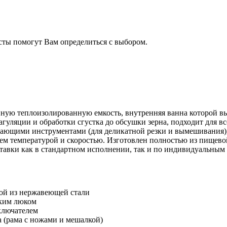
сты помогут Вам определиться с выбором.
нную теплоизолированную емкость, внутренняя ванна которой в
оагуляции и обработки сгустка до обсушки зерна, подходит для
ющими инструментами (для деликатной резки и вымешивания), 
м температурой и скоростью. Изготовлен полностью из пищевой
авки как в стандартном исполнении, так и по индивидуальным
кой из нержавеющей стали
ским люком
ключателем
(рама с ножами и мешалкой)