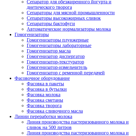
Сепаратор для обезжиренного йогурта и
диетического творога
Сепараторы для мясной промышленности
Сепараторы высокожирных сливок
Сепараторы бактофуги
Автоматические нормализаторы молока
Гомогенизаторы
Гомогенизаторы плунжерные
Гомогенизаторы лабораторные
Гомогенизатор масла
Гомогенизатор диспергатор
Гомогенизатор-текстуратор
Гомогенизатор-измельчитель
Гомогенизатор с ременной передачей
Фасовочное оборудование
Фасовка в пакеты
Фасовка в бутылки
Фасовка молока
Фасовка сметаны
Фасовка творога
Фасовка сливочного масла
Линии переработки молока
Линия производства пастеризованного молока и
сливок на 500 литров
Линия производства пастеризованного молока и