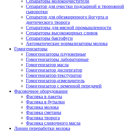
Сепараторы молокоочистители
Сепаратор для очистки подсырной и творожной
сыворотки
Сепаратор для обезжиренного йогурта и
диетического творога
Сепараторы для мясной промышленности
Сепараторы высокожирных сливок
Сепараторы бактофуги
Автоматические нормализаторы молока
Гомогенизаторы
Гомогенизаторы плунжерные
Гомогенизаторы лабораторные
Гомогенизатор масла
Гомогенизатор диспергатор
Гомогенизатор-текстуратор
Гомогенизатор-измельчитель
Гомогенизатор с ременной передачей
Фасовочное оборудование
Фасовка в пакеты
Фасовка в бутылки
Фасовка молока
Фасовка сметаны
Фасовка творога
Фасовка сливочного масла
Линии переработки молока