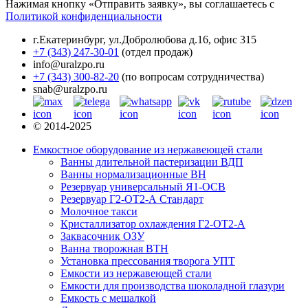
Нажимая кнопку «Отправить заявку», вы соглашаетесь с
Политикой конфиденциальности
г.Екатеринбург
,
ул.Добролюбова д.16, офис 315
+7 (343) 247-30-01
(отдел продаж)
info@uralzpo.ru
+7 (343) 300-82-20
(по вопросам сотрудничества)
snab@uralzpo.ru
© 2014-2025
Емкостное оборудование из нержавеющей стали
Ванны длительной пастеризации ВДП
Ванны нормализационные ВН
Резервуар универсальный Я1-ОСВ
Резервуар Г2-ОТ2-А Стандарт
Молочное такси
Кристаллизатор охлаждения Г2-ОТ2-А
Заквасочник ОЗУ
Ванна творожная ВТН
Установка прессования творога УПТ
Емкости из нержавеющей стали
Емкости для производства шоколадной глазури
Емкость с мешалкой