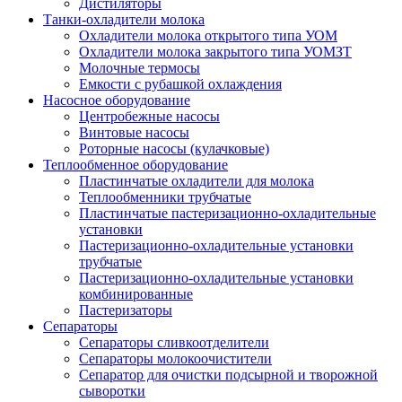
Дистиляторы
Танки-охладители молока
Охладители молока открытого типа УОМ
Охладители молока закрытого типа УОМЗТ
Молочные термосы
Емкости с рубашкой охлаждения
Насосное оборудование
Центробежные насосы
Винтовые насосы
Роторные насосы (кулачковые)
Теплообменное оборудование
Пластинчатые охладители для молока
Теплообменники трубчатые
Пластинчатые пастеризационно-охладительные
установки
Пастеризационно-охладительные установки
трубчатые
Пастеризационно-охладительные установки
комбинированные
Пастеризаторы
Сепараторы
Сепараторы сливкоотделители
Сепараторы молокоочистители
Сепаратор для очистки подсырной и творожной
сыворотки