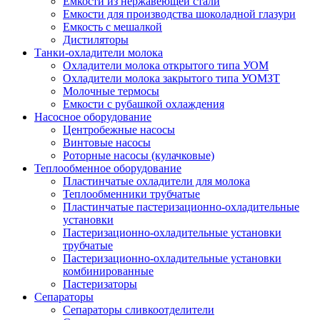
Емкости из нержавеющей стали
Емкости для производства шоколадной глазури
Емкость с мешалкой
Дистиляторы
Танки-охладители молока
Охладители молока открытого типа УОМ
Охладители молока закрытого типа УОМЗТ
Молочные термосы
Емкости с рубашкой охлаждения
Насосное оборудование
Центробежные насосы
Винтовые насосы
Роторные насосы (кулачковые)
Теплообменное оборудование
Пластинчатые охладители для молока
Теплообменники трубчатые
Пластинчатые пастеризационно-охладительные
установки
Пастеризационно-охладительные установки
трубчатые
Пастеризационно-охладительные установки
комбинированные
Пастеризаторы
Сепараторы
Сепараторы сливкоотделители