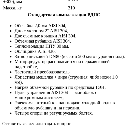
+300), мм
Масса, кг
310
Стандартная комплектация ВДПС
Обечайка 2,0 мм AISI 304,
Дно с уклоном 2° AISI 304,
Две съемные крышки AISI 304,
Объемная рубашка AISI 304,
Теплоизоляция ППУ 30 мм,
Облицовка AISI 430,
Затвор дисковый DN80 (высота 500 мм от уровня пола),
Мотор-редуктор располагается на нержавеющей
надстройке,
Частотный преобразователь,
Лопастная мешалка + лира (струнная, либо ножи 1,0
мм),
Нагрев объемной рубашки по средствам ТЭН,
Пульт управления AISI 304 — моноблок с
монохромным дисплеем,
Электомагнитный клапан подачи холодной воды в
объемную рубашку и на перелив,
Четыре опоры на регулируемых болтах.
Оставить заявку или задать вопрос