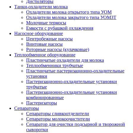
Дистиляторы
Танки-охладители молока
Охладители молока открытого типа УОМ
Охладители молока закрытого типа УОМЗТ
Молочные термосы
Емкости с рубашкой охлаждения
Насосное оборудование
Центробежные насосы
Винтовые насосы
Роторные насосы (кулачковые)
Теплообменное оборудование
Пластинчатые охладители для молока
Теплообменники трубчатые
Пластинчатые пастеризационно-охладительные
установки
Пастеризационно-охладительные установки
трубчатые
Пастеризационно-охладительные установки
комбинированные
Пастеризаторы
Сепараторы
Сепараторы сливкоотделители
Сепараторы молокоочистители
Сепаратор для очистки подсырной и творожной
сыворотки