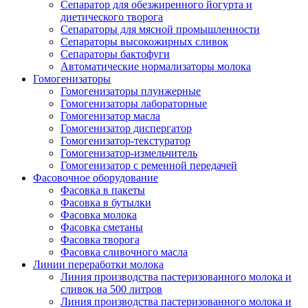
Сепаратор для обезжиренного йогурта и
диетического творога
Сепараторы для мясной промышленности
Сепараторы высокожирных сливок
Сепараторы бактофуги
Автоматические нормализаторы молока
Гомогенизаторы
Гомогенизаторы плунжерные
Гомогенизаторы лабораторные
Гомогенизатор масла
Гомогенизатор диспергатор
Гомогенизатор-текстуратор
Гомогенизатор-измельчитель
Гомогенизатор с ременной передачей
Фасовочное оборудование
Фасовка в пакеты
Фасовка в бутылки
Фасовка молока
Фасовка сметаны
Фасовка творога
Фасовка сливочного масла
Линии переработки молока
Линия производства пастеризованного молока и
сливок на 500 литров
Линия производства пастеризованного молока и