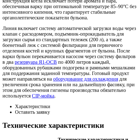
конструкция котла исключает потери аромата и пара,
обеспечивая варку при оптимальной температуре 85–90°C без
интенсивного кипения, что гарантирует стабильные
органолептические показатели бульона.
Линия включает систему автоматической загрузки воды через
клапан с расходомером, подъемник-опрокидыватель для
загрузки сырья из стандартных тележек (200 л), а также
боенетный люк с системой фильтрации для первичного
отделения костей и крупных фрагментов от бульона. После
варки бульон перекачивается насосом через систему фильтров
в два
резервуара Я1-ОСВ
по 4000 литров каждый,
оборудованных рубашками подогрева и рамными мешалками
для поддержания заданной температуры. Готовый продукт
может направляться на
оборудование для охлаждения
для
увеличения срока хранения или на дальнейшую фасовку, при
этом для обеспечения гигиены производства обязательно
используется
CIP-мойка
.
Характеристики
Оставить заявку
Технические характеристики
Технические характеристики и