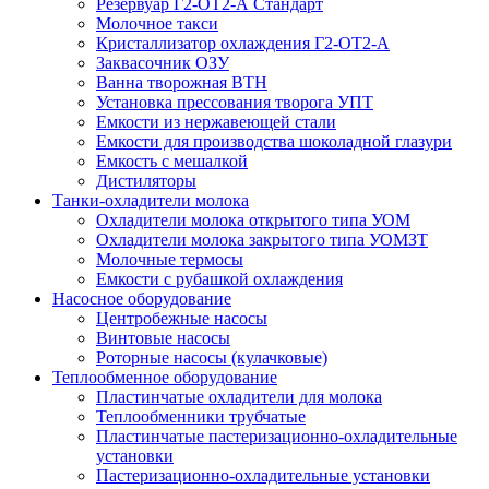
Резервуар Г2-ОТ2-А Стандарт
Молочное такси
Кристаллизатор охлаждения Г2-ОТ2-А
Заквасочник ОЗУ
Ванна творожная ВТН
Установка прессования творога УПТ
Емкости из нержавеющей стали
Емкости для производства шоколадной глазури
Емкость с мешалкой
Дистиляторы
Танки-охладители молока
Охладители молока открытого типа УОМ
Охладители молока закрытого типа УОМЗТ
Молочные термосы
Емкости с рубашкой охлаждения
Насосное оборудование
Центробежные насосы
Винтовые насосы
Роторные насосы (кулачковые)
Теплообменное оборудование
Пластинчатые охладители для молока
Теплообменники трубчатые
Пластинчатые пастеризационно-охладительные
установки
Пастеризационно-охладительные установки