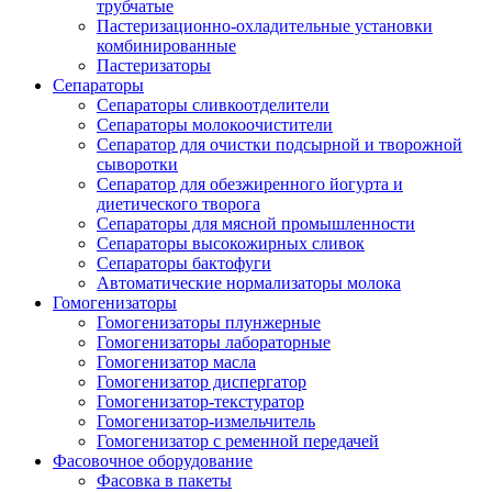
трубчатые
Пастеризационно-охладительные установки
комбинированные
Пастеризаторы
Сепараторы
Сепараторы сливкоотделители
Сепараторы молокоочистители
Сепаратор для очистки подсырной и творожной
сыворотки
Сепаратор для обезжиренного йогурта и
диетического творога
Сепараторы для мясной промышленности
Сепараторы высокожирных сливок
Сепараторы бактофуги
Автоматические нормализаторы молока
Гомогенизаторы
Гомогенизаторы плунжерные
Гомогенизаторы лабораторные
Гомогенизатор масла
Гомогенизатор диспергатор
Гомогенизатор-текстуратор
Гомогенизатор-измельчитель
Гомогенизатор с ременной передачей
Фасовочное оборудование
Фасовка в пакеты