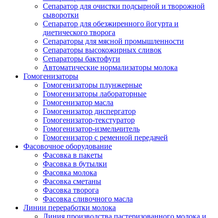
Сепаратор для очистки подсырной и творожной
сыворотки
Сепаратор для обезжиренного йогурта и
диетического творога
Сепараторы для мясной промышленности
Сепараторы высокожирных сливок
Сепараторы бактофуги
Автоматические нормализаторы молока
Гомогенизаторы
Гомогенизаторы плунжерные
Гомогенизаторы лабораторные
Гомогенизатор масла
Гомогенизатор диспергатор
Гомогенизатор-текстуратор
Гомогенизатор-измельчитель
Гомогенизатор с ременной передачей
Фасовочное оборудование
Фасовка в пакеты
Фасовка в бутылки
Фасовка молока
Фасовка сметаны
Фасовка творога
Фасовка сливочного масла
Линии переработки молока
Линия производства пастеризованного молока и