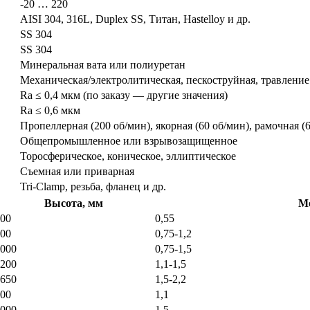
-20 … 220
AISI 304, 316L, Duplex SS, Титан, Hastelloy и др.
SS 304
SS 304
Минеральная вата или полиуретан
Механическая/электролитическая, пескоструйная, травление
Ra ≤ 0,4 мкм (по заказу — другие значения)
Ra ≤ 0,6 мкм
Пропеллерная (200 об/мин), якорная (60 об/мин), рамочная (6
Общепромышленное или взрывозащищенное
Торосферическое, коническое, эллиптическое
Съемная или приварная
Tri-Clamp, резьба, фланец и др.
Высота, мм
Мо
00
0,55
00
0,75-1,2
000
0,75-1,5
200
1,1-1,5
650
1,5-2,2
00
1,1
000
1,5