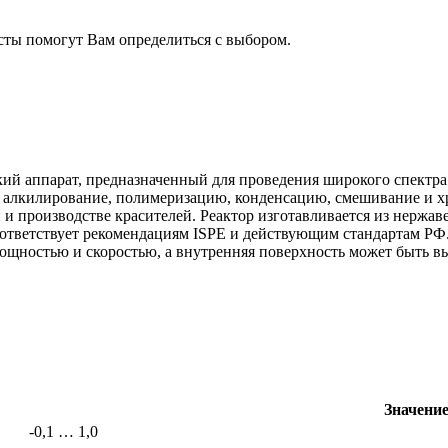
сты помогут Вам определиться с выбором.
й аппарат, предназначенный для проведения широкого спектра 
 алкилирование, полимеризацию, конденсацию, смешивание и хр
 производстве красителей. Реактор изготавливается из нержав
тветствует рекомендациям ISPE и действующим стандартам РФ.
ощностью и скоростью, а внутренняя поверхность может быть вы
Значение
-0,1 … 1,0