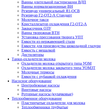
Ванны длительной пастеризации ВДП
Ванны нормализационные ВН
Резервуар универсальный Я1-ОСВ
Резервуар Г2-ОТ2-А Стандарт
Молочное такси
Кристаллизатор охлаждения Г2-ОТ2-А
Заквасочник ОЗУ
Ванна творожная ВТН
Установка прессования творога УПТ
Емкости из нержавеющей стали
Емкости для производства шоколадной глазури
Емкость с мешалкой
Дистиляторы
Танки-охладители молока
Охладители молока открытого типа УОМ
Охладители молока закрытого типа УОМЗТ
Молочные термосы
Емкости с рубашкой охлаждения
Насосное оборудование
Центробежные насосы
Винтовые насосы
Роторные насосы (кулачковые)
Теплообменное оборудование
Пластинчатые охладители для молока
Теплообменники трубчатые