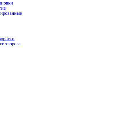
ановки
тые
нированные
воротки
го творога