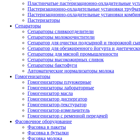
Пластинчатые пастеризационно-охладительные уст
Пастеризационно-охладительные установки трубча
Пастеризационно-охладительные установки комби
Пастеризаторы
Сепараторы
Сепараторы сливкоотделители
Сепараторы молокоочистители
Сепаратор для очистки подсырной и творожной сы
Сепаратор для обезжиренного йогурта и диетическо
Сепараторы для мясной промышленности
Сепараторы высокожирных сливок
Сепараторы бактофуги
Автоматические нормализаторы молока
Гомогенизаторы
Гомогенизаторы плунжерные
Гомогенизаторы лабораторные
Гомогенизатор масла
Гомогенизатор диспергатор
Гомогенизатор-текстуратор
Гомогенизатор-измельчитель
Гомогенизатор с ременной передачей
Фасовочное оборудование
Фасовка в пакеты
Фасовка в бутылки
Фасовка молока