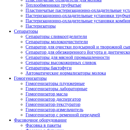
Теплообменники трубчатые
Пластинчатые пастеризационно-охладительные уст
Пастеризационно-охладительные установки трубча
Пастеризационно-охладительные установки комби
Пастеризаторы
Сепараторы
Сепараторы сливкоотделители
Сепараторы молокоочистители
Сепаратор для очистки подсырной и творожной сы
Сепаратор для обезжиренного йогурта и диетическо
Сепараторы для мясной промышленности
Сепараторы высокожирных сливок
Сепараторы бактофуги
Автоматические нормализаторы молока
Гомогенизаторы
Гомогенизаторы плунжерные
Гомогенизаторы лабораторные
Гомогенизатор масла
Гомогенизатор диспергатор
Гомогенизатор-текстуратор
Гомогенизатор-измельчитель
Гомогенизатор с ременной передачей
Фасовочное оборудование
Фасовка в пакеты