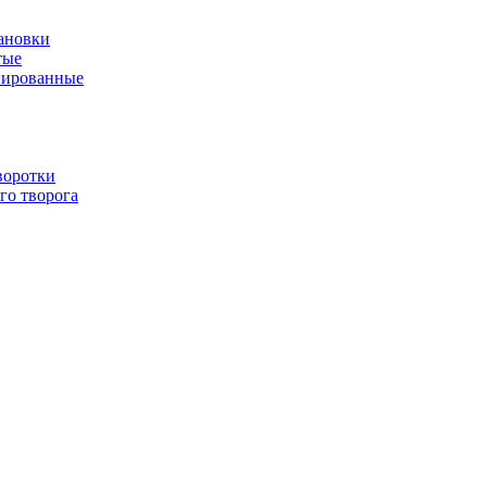
ановки
тые
нированные
воротки
го творога