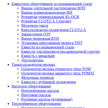
Емкостное оборудование из нержавеющей стали
Ванны длительной пастеризации ВДП
Ванны нормализационные ВН
Резервуар универсальный Я1-ОСВ
Резервуар Г2-ОТ2-А Стандарт
Молочное такси
Кристаллизатор охлаждения Г2-ОТ2-А
Заквасочник ОЗУ
Ванна творожная ВТН
Установка прессования творога УПТ
Емкости из нержавеющей стали
Емкости для производства шоколадной глазури
Емкость с мешалкой
Дистиляторы
Танки-охладители молока
Охладители молока открытого типа УОМ
Охладители молока закрытого типа УОМЗТ
Молочные термосы
Емкости с рубашкой охлаждения
Насосное оборудование
Центробежные насосы
Винтовые насосы
Роторные насосы (кулачковые)
Теплообменное оборудование
Пластинчатые охладители для молока