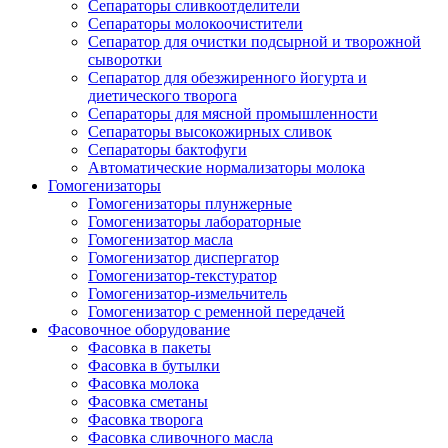
Сепараторы сливкоотделители
Сепараторы молокоочистители
Сепаратор для очистки подсырной и творожной
сыворотки
Сепаратор для обезжиренного йогурта и
диетического творога
Сепараторы для мясной промышленности
Сепараторы высокожирных сливок
Сепараторы бактофуги
Автоматические нормализаторы молока
Гомогенизаторы
Гомогенизаторы плунжерные
Гомогенизаторы лабораторные
Гомогенизатор масла
Гомогенизатор диспергатор
Гомогенизатор-текстуратор
Гомогенизатор-измельчитель
Гомогенизатор с ременной передачей
Фасовочное оборудование
Фасовка в пакеты
Фасовка в бутылки
Фасовка молока
Фасовка сметаны
Фасовка творога
Фасовка сливочного масла