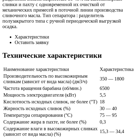
сливки и пахту с одновременной их очисткой от
механических примесей в поточной линии производства
сливочного масла. Тип сепаратора : разделитель
полузакрытого типа с ручной периодической выгрузкой
осадка.
Характеристики
Оставить заявку
Технические характеристики
Наименование характеристики
Характеристика
Производительность по высокожирным
350 — 1800
сливкам (зависит от вида масла) (дм3/ч)
Частота вращения барабана (об/мин.)
6500
Мощность электродвигателя (кВт)
5,5
Кислотность исходных сливок, не более (°Т)
18
Жирность исходных сливок (%)
30 — 40
Температура сепарирования (°С)
75 — 95
Содержание жира в пахте, не более (%)
0,3
Содержание влаги в высокожирных сливках
15,3 — 34,4
(зависит от вида масла) (%)