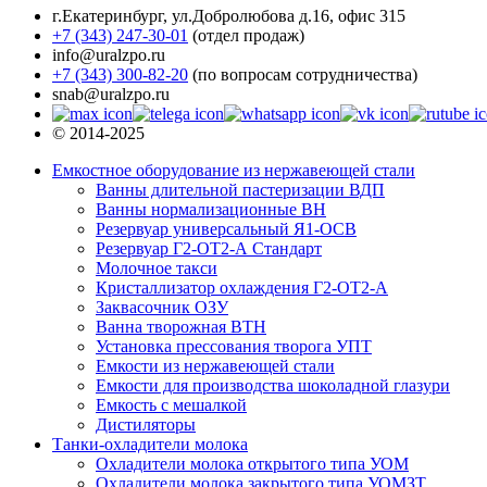
г.Екатеринбург
,
ул.Добролюбова д.16, офис 315
+7 (343) 247-30-01
(отдел продаж)
info@uralzpo.ru
+7 (343) 300-82-20
(по вопросам сотрудничества)
snab@uralzpo.ru
© 2014-2025
Емкостное оборудование из нержавеющей стали
Ванны длительной пастеризации ВДП
Ванны нормализационные ВН
Резервуар универсальный Я1-ОСВ
Резервуар Г2-ОТ2-А Стандарт
Молочное такси
Кристаллизатор охлаждения Г2-ОТ2-А
Заквасочник ОЗУ
Ванна творожная ВТН
Установка прессования творога УПТ
Емкости из нержавеющей стали
Емкости для производства шоколадной глазури
Емкость с мешалкой
Дистиляторы
Танки-охладители молока
Охладители молока открытого типа УОМ
Охладители молока закрытого типа УОМЗТ