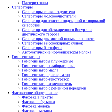
Пастеризаторы
Сепараторы
Сепараторы сливкоотделители
Сепараторы молокоочистители
Сепаратор для очистки подсырной и творожной
сыворотки
Сепаратор для обезжиренного йогурта и
диетического творога
Сепараторы для мясной промышленности
Сепараторы высокожирных сливок
Сепараторы бактофуги
Автоматические нормализаторы молока
Гомогенизаторы
Гомогенизаторы плунжерные
Гомогенизаторы лабораторные
Гомогенизатор масла
Гомогенизатор диспергатор
Гомогенизатор-текстуратор
Гомогенизатор-измельчитель
Гомогенизатор с ременной передачей
Фасовочное оборудование
Фасовка в пакеты
Фасовка в бутылки
Фасовка молока
Фасовка сметаны