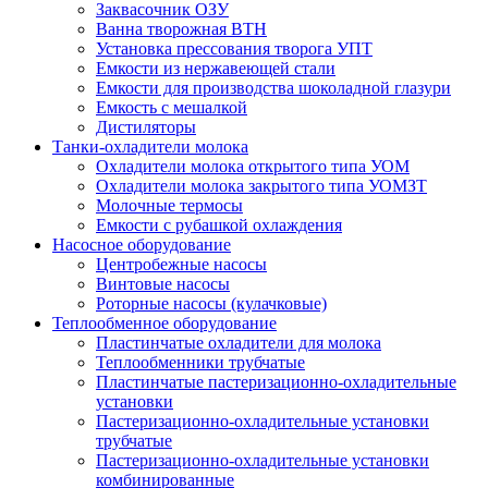
Заквасочник ОЗУ
Ванна творожная ВТН
Установка прессования творога УПТ
Емкости из нержавеющей стали
Емкости для производства шоколадной глазури
Емкость с мешалкой
Дистиляторы
Танки-охладители молока
Охладители молока открытого типа УОМ
Охладители молока закрытого типа УОМЗТ
Молочные термосы
Емкости с рубашкой охлаждения
Насосное оборудование
Центробежные насосы
Винтовые насосы
Роторные насосы (кулачковые)
Теплообменное оборудование
Пластинчатые охладители для молока
Теплообменники трубчатые
Пластинчатые пастеризационно-охладительные
установки
Пастеризационно-охладительные установки
трубчатые
Пастеризационно-охладительные установки
комбинированные