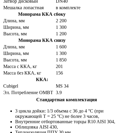
Затвор дисковый
DN40
Мешалка лопастная
в комплекте
Монорама ККА сбоку
Длина, мм
2 200
Ширина, мм
1 300
Высота, мм
1 200
Монорама ККА снизу
Длина, мм
1 600
Ширина, мм
1 300
Высота, мм
1 850
Масса с ККА, кг
201
Масса без ККА, кг
156
ККА:
Cubigel
MS 34
Эл. Потребление ОМВТ
3.9
Стандартная комплектация
3 цикла дойки: 1/3 объема с 36 до 4 °С (при
окружающей Т = 25 °С) не более 3 часов,
Внутренние отбортованные торцы R10 AISI 304,
Облицовка AISI 430,
Теплоизоляция ППУ 30 мм,