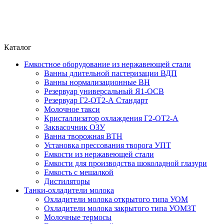
Каталог
Емкостное оборудование из нержавеющей стали
Ванны длительной пастеризации ВДП
Ванны нормализационные ВН
Резервуар универсальный Я1-ОСВ
Резервуар Г2-ОТ2-А Стандарт
Молочное такси
Кристаллизатор охлаждения Г2-ОТ2-А
Заквасочник ОЗУ
Ванна творожная ВТН
Установка прессования творога УПТ
Емкости из нержавеющей стали
Емкости для производства шоколадной глазури
Емкость с мешалкой
Дистиляторы
Танки-охладители молока
Охладители молока открытого типа УОМ
Охладители молока закрытого типа УОМЗТ
Молочные термосы