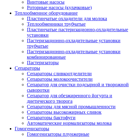
Винтовые насосы
Роторные насосы (кулачковые)
Теплообменное оборудование
Пластинчатые охладители для молока
Теплообменники трубчатые
Пластинчатые пастеризационно-охладительные
установки
Пастеризационно-охладительные установки
трубчатые
Пастеризационно-охладительные установки
комбинированные
Пастеризаторы
Сепараторы
Сепараторы сливкоотделители
Сепараторы молокоочистители
Сепаратор для очистки подсырной и творожной
сыворотки
Сепаратор для обезжиренного йогурта и
диетического творога
Сепараторы для мясной промышленности
Сепараторы высокожирных сливок
Сепараторы бактофуги
Автоматические нормализаторы молока
Гомогенизаторы
Гомогенизаторы плунжерные