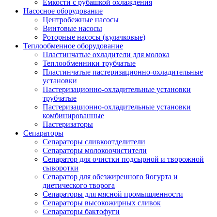
Емкости с рубашкой охлаждения
Насосное оборудование
Центробежные насосы
Винтовые насосы
Роторные насосы (кулачковые)
Теплообменное оборудование
Пластинчатые охладители для молока
Теплообменники трубчатые
Пластинчатые пастеризационно-охладительные
установки
Пастеризационно-охладительные установки
трубчатые
Пастеризационно-охладительные установки
комбинированные
Пастеризаторы
Сепараторы
Сепараторы сливкоотделители
Сепараторы молокоочистители
Сепаратор для очистки подсырной и творожной
сыворотки
Сепаратор для обезжиренного йогурта и
диетического творога
Сепараторы для мясной промышленности
Сепараторы высокожирных сливок
Сепараторы бактофуги